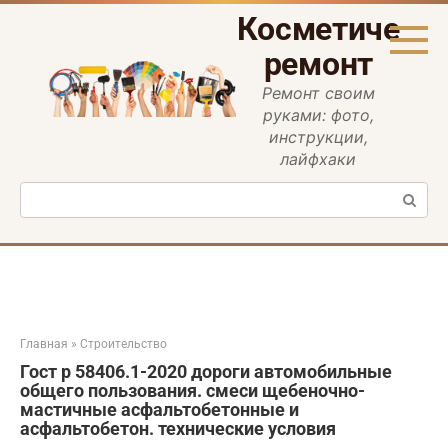
Перейти
Косметическ
к
контенту
ремонт
Ремонт своим
руками: фото,
инструкции,
лайфхаки
Поиск:
Главная
»
Строительство
Гост р 58406.1-2020 дороги автомобильные
общего пользования. смеси щебеночно-
мастичные асфальтобетонные и
асфальтобетон. технические условия