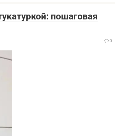
тукатуркой: пошаговая
0