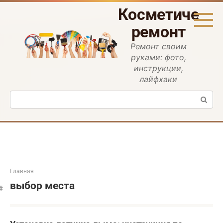
Перейти
Косметическ
к
контенту
ремонт
Ремонт своим
руками: фото,
инструкции,
лайфхаки
Поиск:
Главная
выбор места