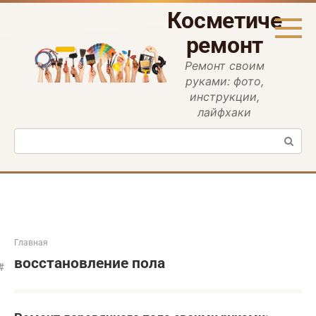
Перейти
Косметическ
к
контенту
ремонт
Ремонт своим
руками: фото,
инструкции,
лайфхаки
Поиск:
Главная
восстановление пола