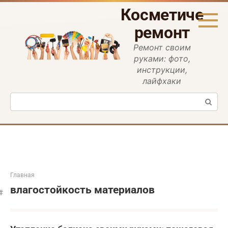
Перейти
Косметическ
к
контенту
ремонт
Ремонт своим
руками: фото,
инструкции,
лайфхаки
Поиск:
Главная
влагостойкость материалов