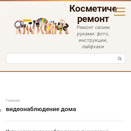
Перейти
Косметическ
к
контенту
ремонт
Ремонт своим
руками: фото,
инструкции,
лайфхаки
Поиск:
Главная
видеонаблюдение дома