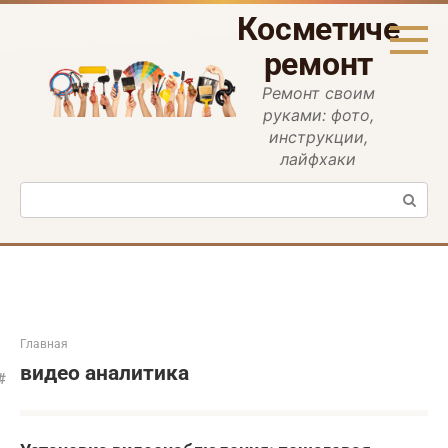
Перейти
Косметическ
к
контенту
ремонт
Ремонт своим
руками: фото,
инструкции,
лайфхаки
Поиск:
Главная
видео аналитика