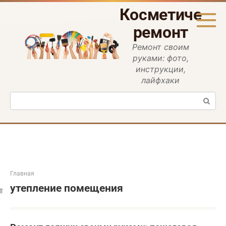
Перейти
Косметическ
к
контенту
ремонт
Ремонт своим
руками: фото,
инструкции,
лайфхаки
Поиск:
Главная
утепление помещения