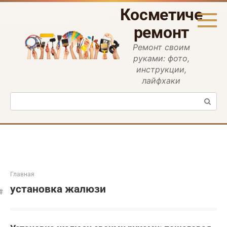
Перейти
Косметическ
к
контенту
ремонт
Ремонт своим
руками: фото,
инструкции,
лайфхаки
Поиск:
Главная
установка жалюзи