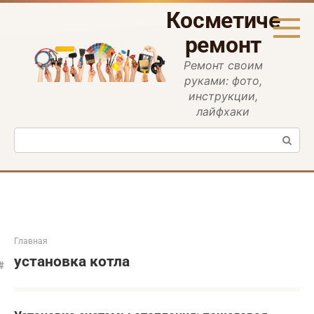
Перейти
Косметическ
к
контенту
ремонт
Ремонт своим
руками: фото,
инструкции,
лайфхаки
Поиск:
Главная
установка котла