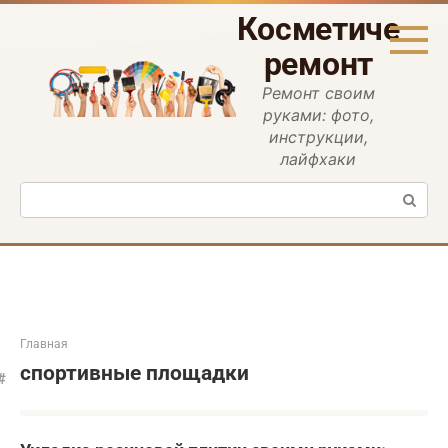
Перейти
Косметическ
к
контенту
ремонт
Ремонт своим
руками: фото,
инструкции,
лайфхаки
Поиск:
Главная
спортивные площадки