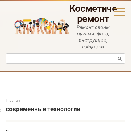
Перейти
Косметическ
к
контенту
ремонт
Ремонт своим
руками: фото,
инструкции,
лайфхаки
Поиск:
Главная
современные технологии