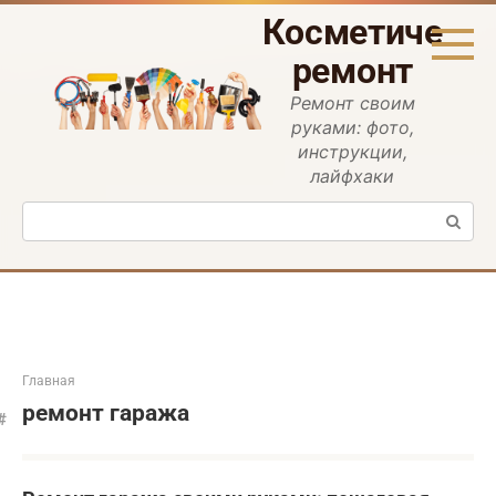
Перейти
Косметическ
к
контенту
ремонт
Ремонт своим
руками: фото,
инструкции,
лайфхаки
Поиск:
Главная
ремонт гаража