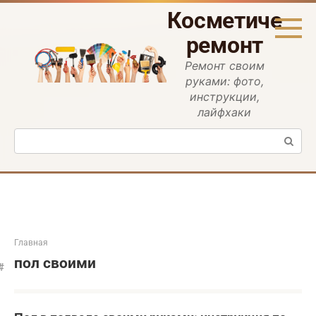
Перейти
Косметическ
к
контенту
ремонт
Ремонт своим
руками: фото,
инструкции,
лайфхаки
Поиск:
Главная
пол своими