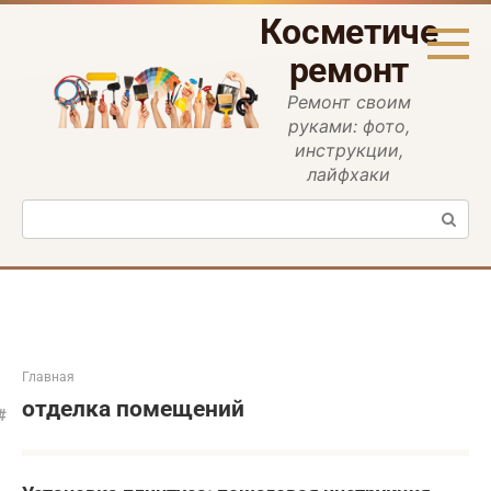
Перейти
Косметическ
к
контенту
ремонт
Ремонт своим
руками: фото,
инструкции,
лайфхаки
Поиск:
Главная
отделка помещений