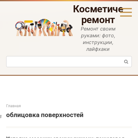
Перейти
Косметическ
к
контенту
ремонт
Ремонт своим
руками: фото,
инструкции,
лайфхаки
Поиск:
Главная
облицовка поверхностей