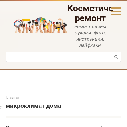
Перейти
Косметическ
к
контенту
ремонт
Ремонт своим
руками: фото,
инструкции,
лайфхаки
Поиск:
Главная
микроклимат дома