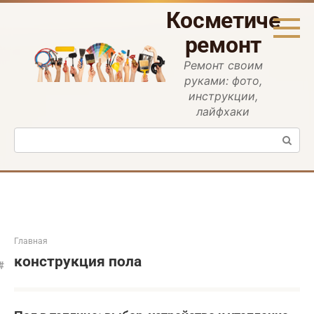
Перейти
Косметическ
к
контенту
ремонт
Ремонт своим
руками: фото,
инструкции,
лайфхаки
Поиск:
Главная
конструкция пола