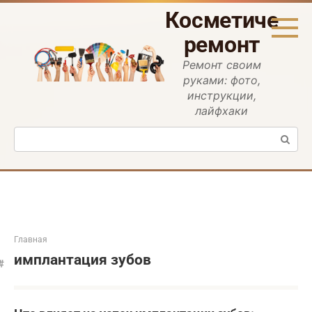
Перейти
Косметическ
к
контенту
ремонт
Ремонт своим
руками: фото,
инструкции,
лайфхаки
Поиск:
Главная
имплантация зубов