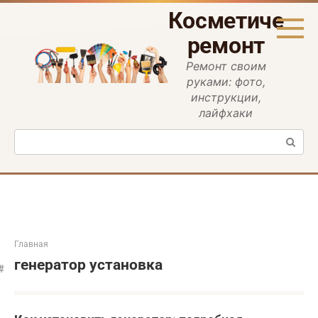
Перейти
Косметическ
к
контенту
ремонт
Ремонт своим
руками: фото,
инструкции,
лайфхаки
Поиск:
Главная
генератор установка