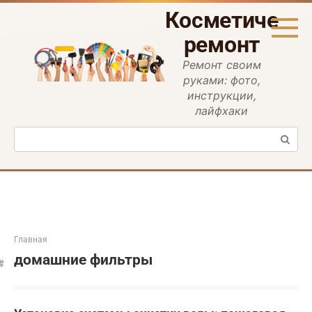
Перейти
Косметическ
к
контенту
ремонт
Ремонт своим
руками: фото,
инструкции,
лайфхаки
Поиск:
Главная
домашние фильтры