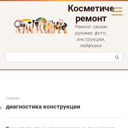
Перейти
Косметическ
к
контенту
ремонт
Ремонт своим
руками: фото,
инструкции,
лайфхаки
Поиск:
Главная
диагностика конструкции