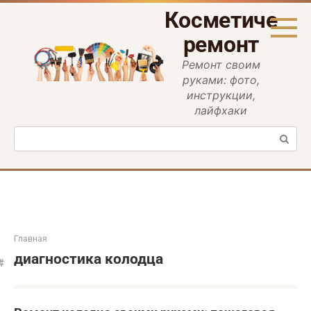
Перейти
Косметическ
к
контенту
ремонт
Ремонт своим
руками: фото,
инструкции,
лайфхаки
Поиск:
Главная
диагностика колодца