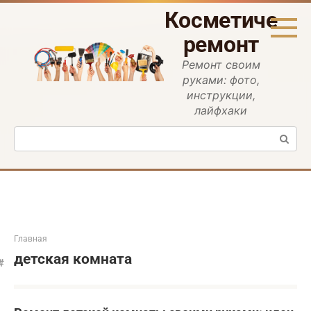
Перейти
Косметическ
к
контенту
ремонт
Ремонт своим
руками: фото,
инструкции,
лайфхаки
Поиск:
Главная
детская комната