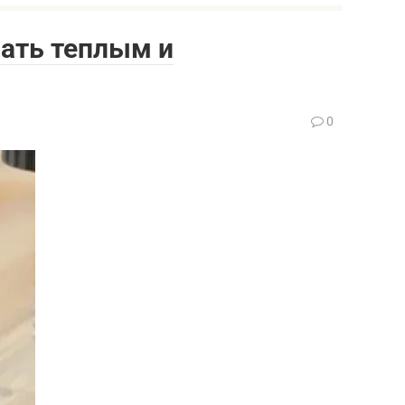
лать теплым и
0