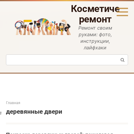
Перейти
Косметическ
к
контенту
ремонт
Ремонт своим
руками: фото,
инструкции,
лайфхаки
Поиск:
Главная
деревянные двери