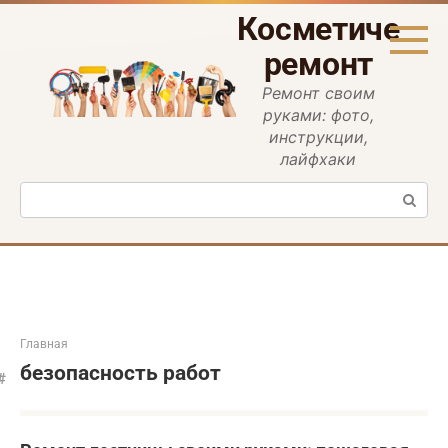
Перейти
Косметическ
к
контенту
ремонт
Ремонт своим
руками: фото,
инструкции,
лайфхаки
Поиск:
Главная
безопасность работ