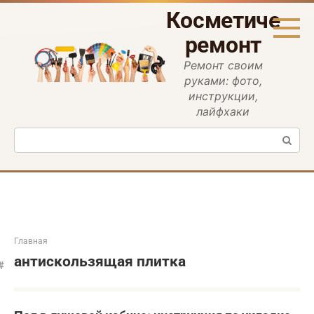
Перейти
Косметическ
к
контенту
ремонт
Ремонт своим
руками: фото,
инструкции,
лайфхаки
Поиск:
Главная
антискользящая плитка