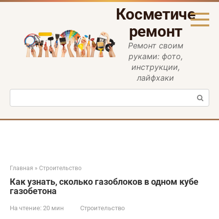
Перейти
Косметическ
к
контенту
ремонт
Ремонт своим
руками: фото,
инструкции,
лайфхаки
Поиск:
Главная
»
Строительство
Как узнать, сколько газоблоков в одном кубе
газобетона
На чтение:
20 мин
Строительство