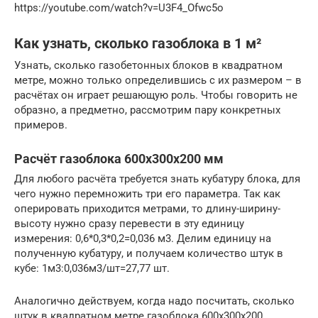
https://youtube.com/watch?v=U3F4_Ofwc5o
Как узнать, сколько газоблока в 1 м²
Узнать, сколько газобетонных блоков в квадратном
метре, можно только определившись с их размером – в
расчётах он играет решающую роль. Чтобы говорить не
образно, а предметно, рассмотрим пару конкретных
примеров.
Расчёт газоблока 600х300х200 мм
Для любого расчёта требуется знать кубатуру блока, для
чего нужно перемножить три его параметра. Так как
оперировать приходится метрами, то длину-ширину-
высоту нужно сразу перевести в эту единицу
измерения: 0,6*0,3*0,2=0,036 м3. Делим единицу на
полученную кубатуру, и получаем количество штук в
кубе: 1м3:0,036м3/шт=27,77 шт.
Аналогично действуем, когда надо посчитать, сколько
штук в квадратном метре газоблока 600х300х200.