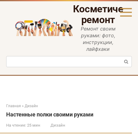
Перейти
Косметическ
к
контенту
ремонт
Ремонт своим
руками: фото,
инструкции,
лайфхаки
Поиск:
Главная
»
Дизайн
Настенные полки своими руками
На чтение:
25 мин
Дизайн