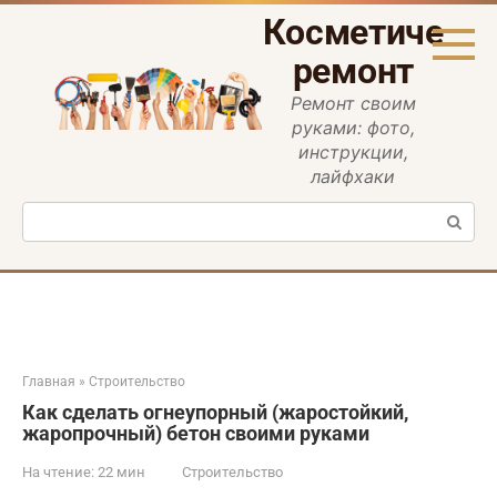
Перейти
Косметическ
к
контенту
ремонт
Ремонт своим
руками: фото,
инструкции,
лайфхаки
Поиск:
Главная
»
Строительство
Как сделать огнеупорный (жаростойкий,
жаропрочный) бетон своими руками
На чтение:
22 мин
Строительство