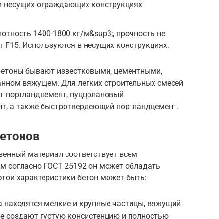
и несущих ограждающих конструкциях
отность 1400-1800 кг/м&sup3;, прочность не
т F15. Используются в несущих конструкциях.
бетоны бывают известковыми, цементными,
анном вяжущем. Для легких строительных смесей
т портландцемент, пуццолановый
т, а также быстротвердеющий портландцемент.
бетонов
венный материал соответствует всем
ом согласно ГОСТ 25192 он может обладать
 этой характеристики бетон может быть:
а находятся мелкие и крупные частицы, вяжущий
ые создают густую консистенцию и полностью