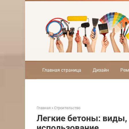
Перейти
к
контенту
Главная страница
Дизайн
Рем
Главная
»
Строительство
Легкие бетоны: виды,
использование