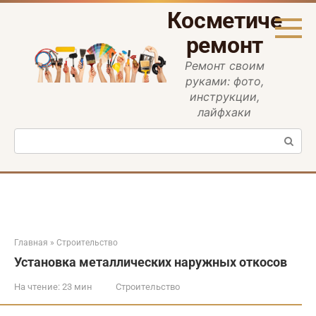
Перейти
Косметическ
к
контенту
ремонт
Ремонт своим
руками: фото,
инструкции,
лайфхаки
Поиск:
Главная
»
Строительство
Установка металлических наружных откосов
На чтение:
23 мин
Строительство