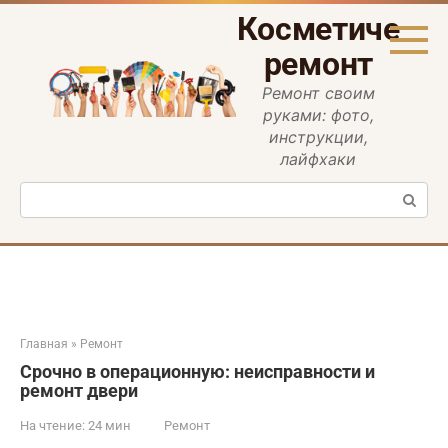
Перейти
Косметическ
к
контенту
ремонт
Ремонт своим
руками: фото,
инструкции,
лайфхаки
Поиск:
Главная
»
Ремонт
Срочно в операционную: неисправности и
ремонт двери
На чтение:
24 мин
Ремонт