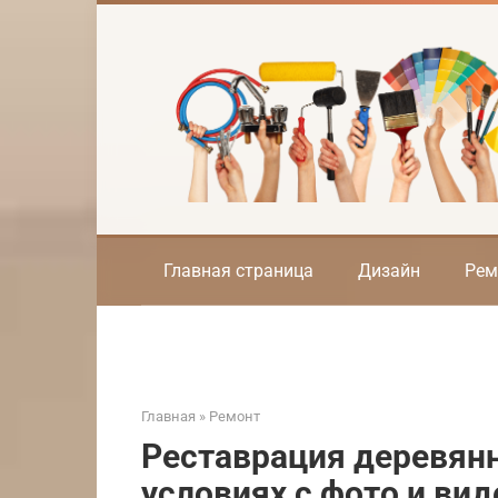
Перейти
к
контенту
Главная страница
Дизайн
Рем
Главная
»
Ремонт
Реставрация деревян
условиях с фото и ви