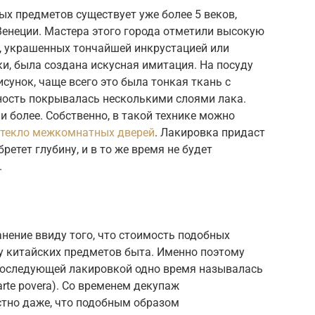
х предметов существует уже более 5 веков,
Венеции. Мастера этого города отметили высокую
, украшенных тончайшей инкрустацией или
ики, была создана искусная имитация. На посуду
сунок, чаще всего это была тонкая ткань с
хность покрывалась несколькими слоями лака.
и более. Собственно, в такой технике можно
стекло межкомнатных дверей
. Лакировка придаст
ретет глубину, и в то же время не будет
.
нение ввиду того, что стоимость подобных
у китайских предметов быта. Именно поэтому
 последующей лакировкой одно время называлась
rte povera). Со временем декупаж
стно даже, что подобным образом