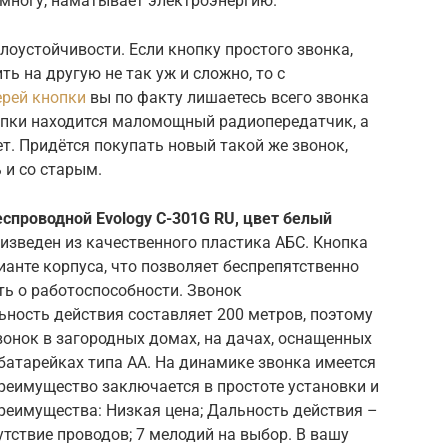
емногу, наматывает электроэнергию.
лоустойчивости. Если кнопку простого звонка,
ть на другую не так уж и сложно, то с
ерей кнопки
вы по факту лишаетесь всего звонка
нопки находится маломощный радиопередатчик, а
ет. Придётся покупать новый такой же звонок,
 и со старым.
еспроводной Evology C-301G RU, цвет белый
изведен из качественного пластика АБС. Кнопка
анте корпуса, что позволяет беспрепятственно
ть о работоспособности. Звонок
ность действия составляет 200 метров, поэтому
онок в загородных домах, на дачах, оснащенных
 батарейках типа АА. На динамике звонка имеется
преимущество заключается в простоте установки и
реимущества: Низкая цена; Дальность действия –
утствие проводов; 7 мелодий на выбор. В вашу