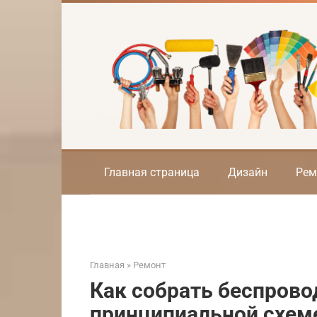
Перейти
к
контенту
Главная страница
Дизайн
Рем
Главная
»
Ремонт
Как собрать беспрово
принципиальной схем