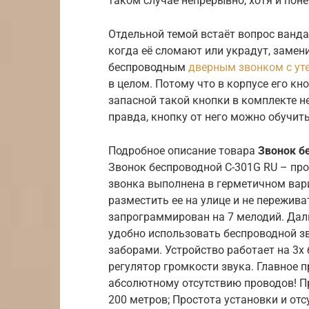
таком случае непрерывно, хотя и пон
Отдельной темой встаёт вопрос ванда
когда её сломают или украдут, замени
беспроводным
дверным звонком с ут
в целом. Потому что в корпусе его к
запасной такой кнопки в комплекте н
правда, кнопку от него можно обучить
Подробное описание товара
Звонок б
Звонок беспроводной C-301G RU – про
звонка выполнена в герметичном вари
разместить ее на улице и не пережива
запрограммирован на 7 мелодий. Даль
удобно использовать беспроводной зв
заборами. Устройство работает на 3х
регулятор громкости звука. Главное 
абсолютному отсутствию проводов! П
200 метров; Простота установки и отс