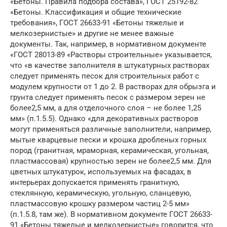
«Бетоны. Правила подбора состава», ГОСТ 25192-82
«Бетоны. Классификация и общие технические
требования», ГОСТ 26633-91 «Бетоны тяжелые и
мелкозернистые» и другие не менее важные
документы. Так, например, в нормативном документе
«ГОСТ 28013-89 «Растворы строительные» указывается,
что «в качестве заполнителя в штукатурных растворах
следует применять песок для строительных работ с
модулем крупности от 1 до 2. В растворах для обрызга и
грунта следует применять песок с размером зерен не
более2,5 мм, а для отделочного слоя – не более 1,25
мм» (п.1.5.5). Однако «для декоративных растворов
могут применяться различные заполнители, например,
мытые кварцевые пески и крошка дробленых горных
пород (гранитная, мраморная, керамическая, угольная,
пластмассовая) крупностью зерен не более2,5 мм. Для
цветных штукатурок, используемых на фасадах, в
интерьерах допускается применять гранитную,
стеклянную, керамическую, угольную, сланцевую,
пластмассовую крошку размером частиц 2-5 мм»
(п.1.5.8, там же). В нормативном документе ГОСТ 26633-
91 «Бетоны тяжелые и мелкозернистые» говорится, что