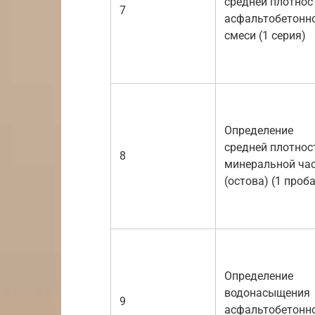
средней плотнос
7
асфальтобетонн
смеси (1 серия)
Определение
средней плотнос
8
минеральной ча
(остова) (1 проба
Определение
водонасыщения
9
асфальтобетонн