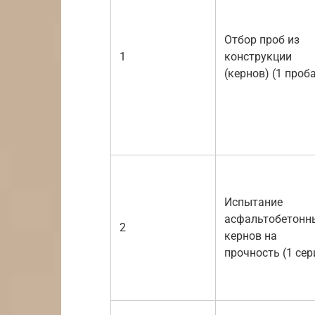
Отбор проб из
1
конструкции
(кернов) (1 проб
Испытание
асфальтобетонн
2
кернов на
прочность (1 сер