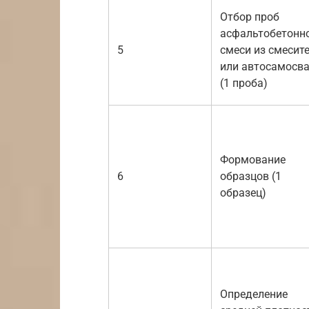
Отбор проб
асфальтобетонн
5
смеси из смесит
или автосамосв
(1 проба)
Формование
6
образцов (1
образец)
Определение