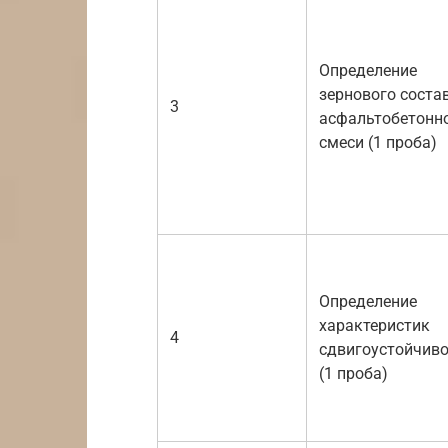
Определение
зернового соста
3
асфальтобетонн
смеси (1 проба)
Определение
характеристик
4
сдвигоустойчив
(1 проба)