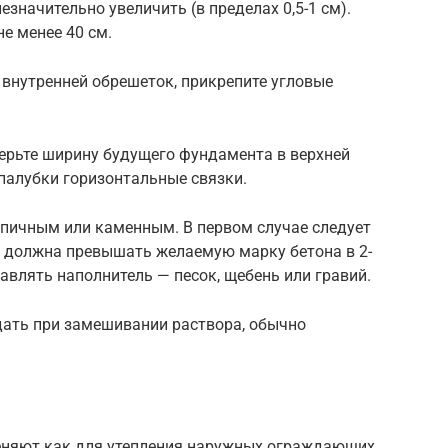
значительно увеличить (в пределах 0,5-1 см).
е менее 40 см.
 внутренней обрешеток, прикрепите угловые
ерьте ширину будущего фундамента в верхней
опалубки горизонтальные связки.
рпичным или каменным. В первом случае следует
о должна превышать желаемую марку бетона в 2-
авлять наполнитель — песок, щебень или гравий.
дать при замешивании раствора, обычно
няют как для утепления наружных ограждающих