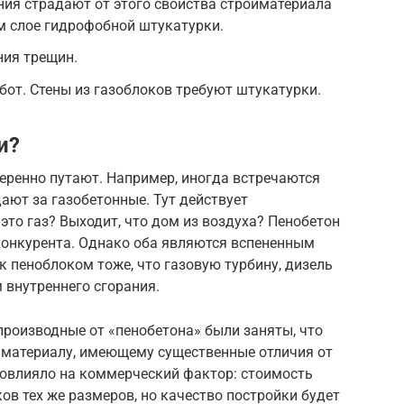
ия страдают от этого свойства стройматериала
м слое гидрофобной штукатурки.
ния трещин.
от. Стены из газоблоков требуют штукатурки.
и?
еренно путают. Например, иногда встречаются
ают за газобетонные. Тут действует
это газ? Выходит, что дом из воздуха? Пенобетон
конкурента. Однако оба являются вспененным
 пеноблоком тоже, что газовую турбину, дизель
 внутреннего сгорания.
производные от «пенобетона» были заняты, что
 материалу, имеющему существенные отличия от
повлияло на коммерческий фактор: стоимость
ов тех же размеров, но качество постройки будет