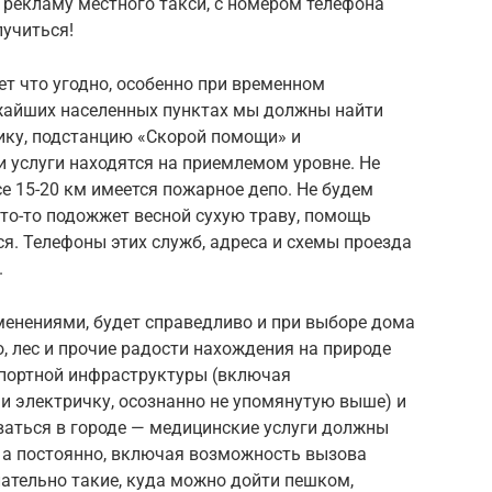
и рекламу местного такси, с номером телефона
лучиться!
ет что угодно, особенно при временном
жайших населенных пунктах мы должны найти
ику, подстанцию «Скорой помощи» и
 услуги находятся на приемлемом уровне. Не
се 15-20 км имеется пожарное депо. Не будем
кто-то подожжет весной сухую траву, помощь
я. Телефоны этих служб, адреса и схемы проезда
.
менениями, будет справедливо и при выборе дома
, лес и прочие радости нахождения на природе
спортной инфраструктуры (включая
 и электричку, осознанно не упомянутую выше) и
ваться в городе — медицинские услуги должны
, а постоянно, включая возможность вызова
ательно такие, куда можно дойти пешком,