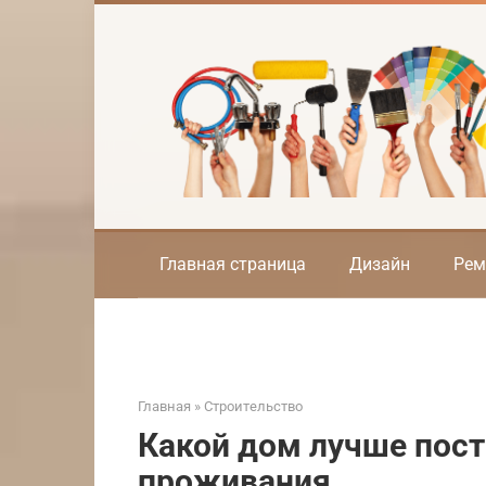
Перейти
к
контенту
Главная страница
Дизайн
Рем
Главная
»
Строительство
Какой дом лучше пост
проживания