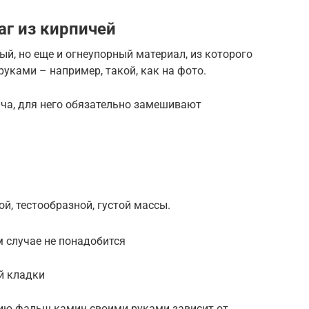
г из кирпичей
ый, но еще и огнеупорный материал, из которого
ками – например, такой, как на фото.
ча, для него обязательно замешивают
й, тестообразной, густой массы.
м случае не понадобится
й кладки
ию фальш камин своими руками зависит от