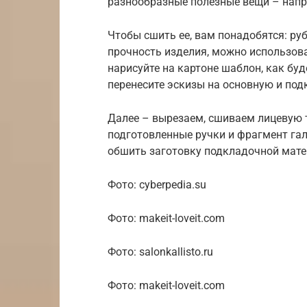
разнообразные полезные вещи – напр
Чтобы сшить ее, вам понадобятся: ру
прочность изделия, можно использова
нарисуйте на картоне шаблон, как бу
перенесите эскизы на основную и по
Далее – вырезаем, сшиваем лицевую 
подготовленные ручки и фрагмент га
обшить заготовку подкладочной матер
Фото: cyberpedia.su
Фото: makeit-loveit.com
Фото: salonkallisto.ru
Фото: makeit-loveit.com