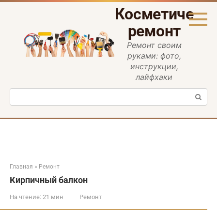
Перейти
Косметическ
к
контенту
ремонт
Ремонт своим
руками: фото,
инструкции,
лайфхаки
Поиск:
Главная
»
Ремонт
Кирпичный балкон
На чтение:
21 мин
Ремонт