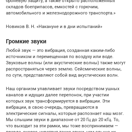
броневую защиту, а также открыто расположенных
складов боеприпасов, емкостей с горючим,
автомобильного и железнодорожного транспорта.»
Новиков В. Н. «Накануне и в дни испытаний»
Громкие звуки
Любой звук — это вибрация, созданная каким-либо
источником и перемещенная по воздуху или воде.
Звуковые волны (или акустические волны) также могут
распространяться через землю. Сейсмические волны,
по сути, представляют собой вид акустических волн.
Наш организм улавливает звуки посредством ушных
каналов и идущих далее перепонок, при участии
которых звук трансформируется в вибрации. Эти
вибрации, в свою очередь, превращаются в
электрические сигналы, которые распознает наш мозг.
Мы слышим звуки в диапазоне от 20 Гц до 20 кГц. То,
что выходит за эти рамки, мы тоже воспринимаем —
правда, скорее, чувствуя такие звуки, чем слыша их.