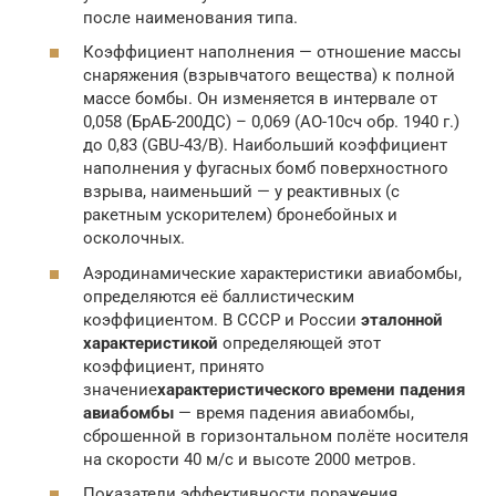
после наименования типа.
Коэффициент наполнения — отношение массы
снаряжения (взрывчатого вещества) к полной
массе бомбы. Он изменяется в интервале от
0,058 (БрАБ-200ДС) – 0,069 (АО-10сч обр. 1940 г.)
до 0,83 (GBU-43/B). Наибольший коэффициент
наполнения у фугасных бомб поверхностного
взрыва, наименьший — у реактивных (с
ракетным ускорителем) бронебойных и
осколочных.
Аэродинамические характеристики авиабомбы,
определяются её баллистическим
коэффициентом. В СССР и России
эталонной
характеристикой
определяющей этот
коэффициент, принято
значение
характеристического времени падения
авиабомбы
— время падения авиабомбы,
сброшенной в горизонтальном полёте носителя
на скорости 40 м/с и высоте 2000 метров.
Показатели эффективности поражения