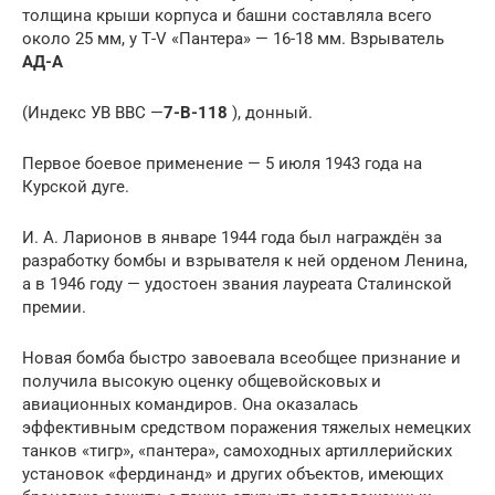
толщина крыши корпуса и башни составляла всего
около 25 мм, у Т-V «Пантера» — 16-18 мм. Взрыватель
АД-А
(Индекс УВ ВВС —
7-В-118
), донный.
Первое боевое применение — 5 июля 1943 года на
Курской дуге.
И. А. Ларионов в январе 1944 года был награждён за
разработку бомбы и взрывателя к ней орденом Ленина,
а в 1946 году — удостоен звания лауреата Сталинской
премии.
Новая бомба быстро завоевала всеобщее признание и
получила высокую оценку общевойсковых и
авиационных командиров. Она оказалась
эффективным средством поражения тяжелых немецких
танков «тигр», «пантера», самоходных артиллерийских
установок «фердинанд» и других объектов, имеющих