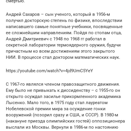
смертью.
Андрей Сахаров – сын ученого, который в 1956-м
получил докторскую степень по физике, впоследствии
написавшего самые понятные учебники, посвященные
ее сложнейшим направлениям. Пойдя по стопам отца,
Андрей Дмитриевич с 1948 по 1968 гг работал в
секретной лаборатории термоядерного оружия, будучи
причастным ко всем достижениям этого закрытого
НИИ. В процессе стал доктором математических наук.
https://youtube.com/watch?v=4jd9UmC5YeY
С 1967-го являлся членом правозащитного движения.
Ему было не привыкать к диссиденству – с 1955-го он
открыто осуждал засилье прикормленного академика
Лысенко. Мало того, в 1975 году стал лауреатом
Нобелевской премии мира за осуждение гонки
вооружений (позорил сразу и США, и СССР). В 1980-м
(накануне приезда олимпийских гостей) оппозиционера
выслали из Москвы. Вернули в 1986-м по настоянию