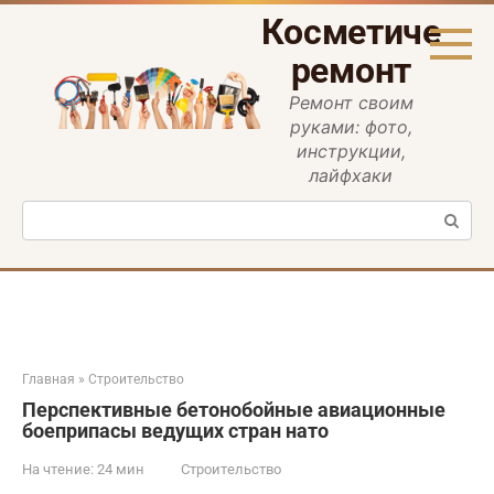
Перейти
Косметическ
к
контенту
ремонт
Ремонт своим
руками: фото,
инструкции,
лайфхаки
Поиск:
Главная
»
Строительство
Перспективные бетонобойные авиационные
боеприпасы ведущих стран нато
На чтение:
24 мин
Строительство