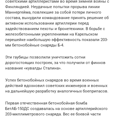
советскими артиллеристами во время зимней войны с
Финляндией. Неудачные попытки прорыва линии
Маннергейма, повлекшие за собой потери личного
состава, вынудили командование принять решение об
активном использовании артиллерии перед
задействованием пехоты и бронетехники. В борьбе с
железобетонными укреплениями на Карельском
перешейке наибольшую эффективность показали 203-
мм бетонобойные снаряды Б-4.
Эти гаубицы позволили уничтожить сотни
дорогостоящих построек, за что получили от финнов
название «кувалды Сталина».
Успех бетонобойных снарядов во время военных
действий вдохновил советских инженеров и военных
на дальнейшую разработку аналогичных боеприпасов.
Первая отечественная бетонобойная бомба
БетАБ-150ДС создавалась на основе артиллерийского
203-миллиметрового снаряда. Вес ее боевой части