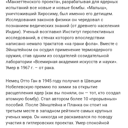
«Манхеттенского проекта», разрабатывая для ядерных
испытаний все новые и новые бомбы. «Малыш»,
уничтоживший Хиросиму, был именно его детищем.
Исследования законов физики он чередовал с
познанием ведических знаний (от древнего населения
Индии). Ученый возглавил Институт перспективных
исследований, в стенах которого впоследствии
написано немало трактатов «на грани фола». Вместе с
Эйнштейном он осудил применение термоядерного
оружия, став одним из создателей созидательной
лаборатории «Всемирная академия искусств и науки».
Умер в 1967 г. – от рака.
Немец Отто Ган в 1945 году получил в Швеции
Нобелевскую премию по химии за открытие
расщепления ядер (как вы поняли, он — тот, кто создал
атомную бомбу). Стал автором более 10 «прорывных»
пособий. После Эйнштейна и Планка он стоит на
третьем месте в западном рейтинге самых крупных
ученых мира. Он никогда не раскаивался по поводу
участия в гитлеровских проектах. Умер спокойной