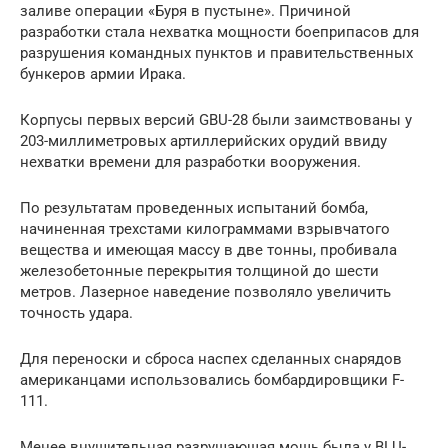
заливе операции «Буря в пустыне». Причиной
разработки стала нехватка мощности боеприпасов для
разрушения командных пунктов и правительственных
бункеров армии Ирака.
Корпусы первых версий GBU-28 были заимствованы у
203-миллиметровых артиллерийских орудий ввиду
нехватки времени для разработки вооружения.
По результатам проведенных испытаний бомба,
начиненная трехстами килограммами взрывчатого
вещества и имеющая массу в две тонны, пробивала
железобетонные перекрытия толщиной до шести
метров. Лазерное наведение позволяло увеличить
точность удара.
Для переноски и сброса наспех сделанных снарядов
американцами использовались бомбардировщики F-
111.
Менее внушительная разрушающая мощь была у BLU-